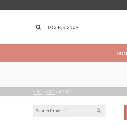
LOGIN/SIGNUP
HOM
HOME
»
SHOP
»
ANGORA