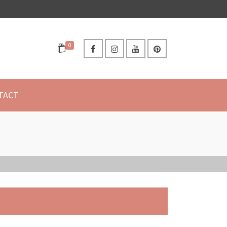
0
TACT