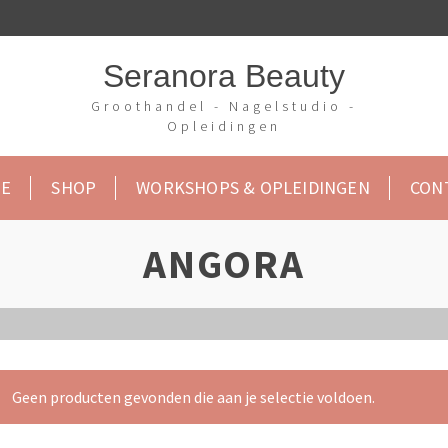
Seranora Beauty
Groothandel - Nagelstudio -
Opleidingen
E
SHOP
WORKSHOPS & OPLEIDINGEN
CON
ANGORA
Geen producten gevonden die aan je selectie voldoen.