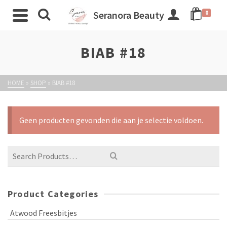
Seranora Beauty
0
BIAB #18
HOME
»
SHOP
»
BIAB #18
Geen producten gevonden die aan je selectie voldoen.
Product Categories
Atwood Freesbitjes