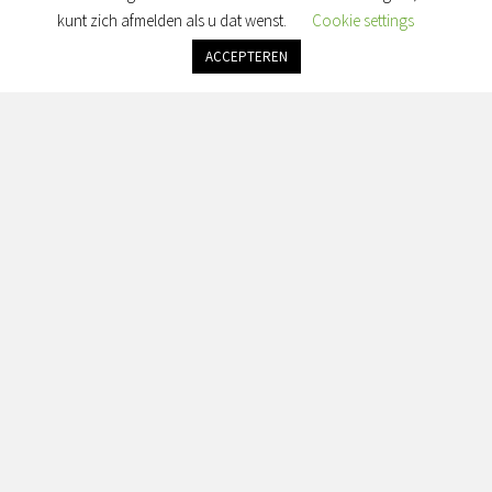
Maandag: gesloten
kunt zich afmelden als u dat wenst.
Cookie settings
Dinsdag: gesloten
Woensdag: gesloten
ACCEPTEREN
Donderdag: gesloten
Vrijdag: alleen op afspraak
Zaterdag & Zondag: gesloten
Adres:
Simon van Slingelandtplein 4, 8022 BH Zwolle
Contact:
info@seranorabeauty.nl
+31 0643614456