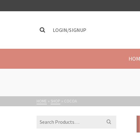
LOGIN/SIGNUP
HOM
HOME
»
SHOP
»
COCOA