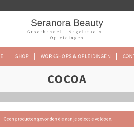
Seranora Beauty
Groothandel - Nagelstudio -
Opleidingen
E
SHOP
WORKSHOPS & OPLEIDINGEN
CON
COCOA
Geen producten gevonden die aan je selectie voldoen.