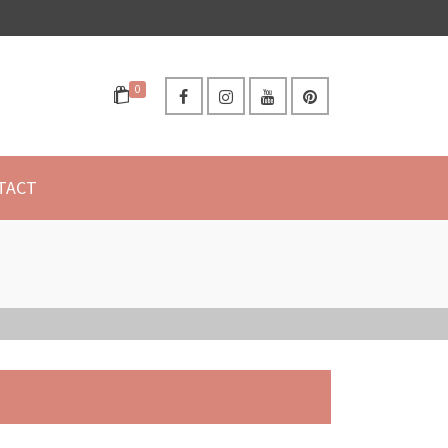
0
TACT