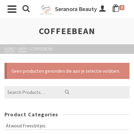
Seranora Beauty
0
COFFEEBEAN
HOME
»
SHOP
»
COFFEEBEAN
Geen producten gevonden die aan je selectie voldoen.
Product Categories
Atwood Freesbitjes