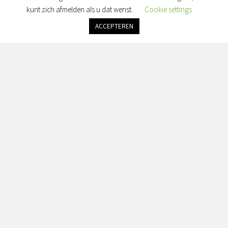
Maandag: gesloten
kunt zich afmelden als u dat wenst.
Cookie settings
Dinsdag: gesloten
Woensdag: gesloten
ACCEPTEREN
Donderdag: gesloten
Vrijdag: alleen op afspraak
Zaterdag & Zondag: gesloten
Adres:
Simon van Slingelandtplein 4, 8022 BH Zwolle
Contact:
info@seranorabeauty.nl
+31 0643614456