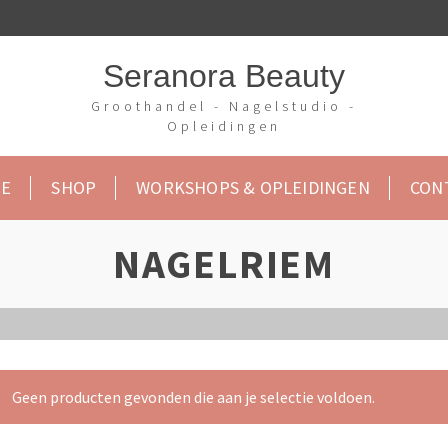
Seranora Beauty
Groothandel - Nagelstudio -
Opleidingen
E
SHOP
WORKSHOPS & OPLEIDINGEN
CON
NAGELRIEM
Geen producten gevonden die aan je selectie voldoen.