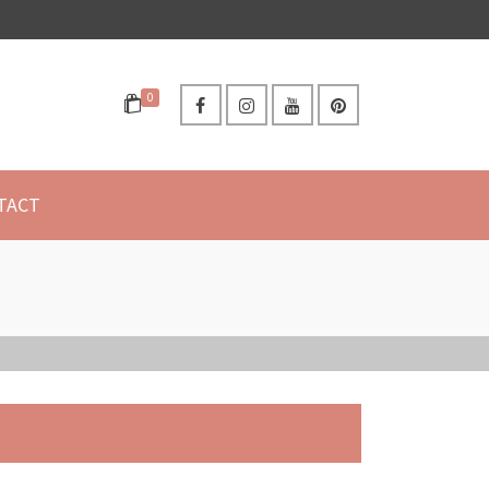
0
TACT