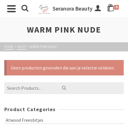
Seranora Beauty
0
WARM PINK NUDE
HOME
»
SHOP
»
WARM PINK NUDE
Geen producten gevonden die aan je selectie voldoen.
Product Categories
Atwood Freesbitjes