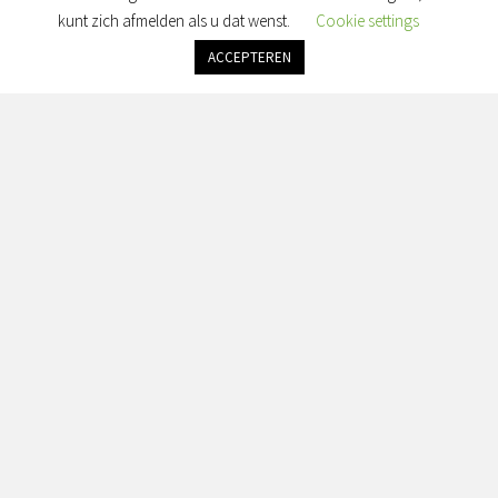
Maandag: gesloten
kunt zich afmelden als u dat wenst.
Cookie settings
Dinsdag: gesloten
Woensdag: gesloten
ACCEPTEREN
Donderdag: gesloten
Vrijdag: alleen op afspraak
Zaterdag & Zondag: gesloten
Adres:
Simon van Slingelandtplein 4, 8022 BH Zwolle
Contact:
info@seranorabeauty.nl
+31 0643614456