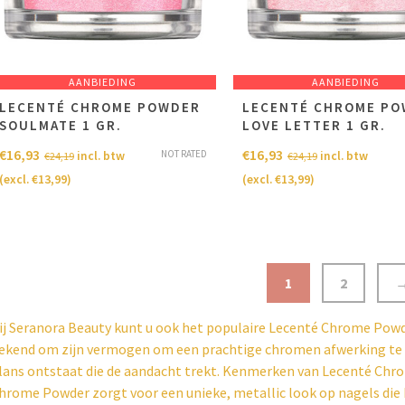
AANBIEDING
AANBIEDING
LECENTÉ CHROME POWDER
LECENTÉ CHROME P
SOULMATE 1 GR.
LOVE LETTER 1 GR.
€
16,93
€
16,93
NOT RATED
incl. btw
incl. btw
€
24,19
€
24,19
(excl.
€
13,99
)
(excl.
€
13,99
)
1
2
ij Seranora Beauty kunt u ook het populaire Lecenté Chrome Powd
ekend om zijn vermogen om een prachtige chromen afwerking te c
lans ontstaat die de aandacht trekt. Kenmerken van Lecenté Ch
hrome Powder zorgt voor een unieke, metallic look op nagels di