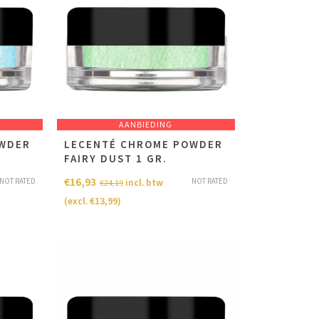
AANBIEDING
OWDER
LECENTÉ CHROME POWDER
FAIRY DUST 1 GR.
€
16,93
NOT RATED
NOT RATED
incl. btw
€
24,19
(excl.
€
13,99
)