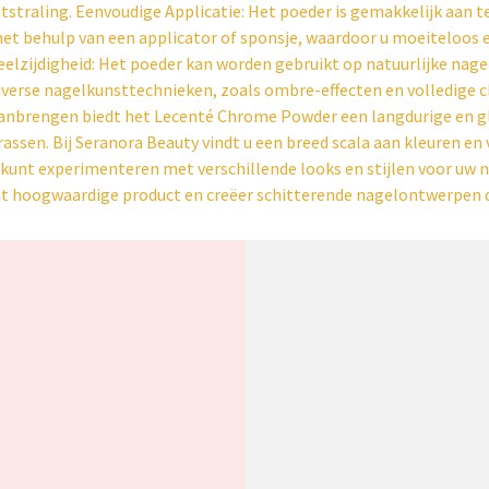
itstraling. Eenvoudige Applicatie: Het poeder is gemakkelijk aan t
et behulp van een applicator of sponsje, waardoor u moeiteloos 
eelzijdigheid: Het poeder kan worden gebruikt op natuurlijke nagel
iverse nagelkunsttechnieken, zoals ombre-effecten en volledige
anbrengen biedt het Lecenté Chrome Powder een langdurige en gla
rassen. Bij Seranora Beauty vindt u een breed scala aan kleuren e
 kunt experimenteren met verschillende looks en stijlen voor uw 
it hoogwaardige product en creëer schitterende nagelontwerpen d