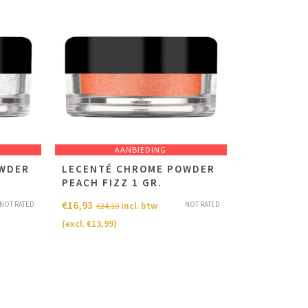
AANBIEDING
OWDER
LECENTÉ CHROME POWDER
PEACH FIZZ 1 GR.
€
16,93
NOT RATED
NOT RATED
incl. btw
€
24,19
(excl.
€
13,99
)