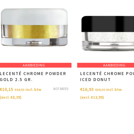
AANBIEDING
AANBIEDING
LECENTÉ CHROME POWDER
LECENTÉ CHROME P
GOLD 2.5 GR.
ICED DONUT
€
10,15
€
16,93
NOT RATED
incl. btw
incl. btw
€
14,51
€
24,19
(excl.
€
8,39
)
(excl.
€
13,99
)