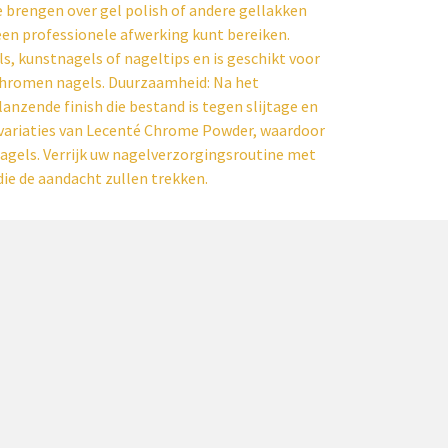
e brengen over gel polish of andere gellakken
een professionele afwerking kunt bereiken.
s, kunstnagels of nageltips en is geschikt voor
 chromen nagels. Duurzaamheid: Na het
nzende finish die bestand is tegen slijtage en
n variaties van Lecenté Chrome Powder, waardoor
nagels. Verrijk uw nagelverzorgingsroutine met
ie de aandacht zullen trekken.