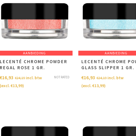
AANBIEDING
AANBIEDING
LECENTÉ CHROME POWDER
LECENTÉ CHROME P
REGAL ROSE 1 GR.
GLASS SLIPPER 1 GR.
€
16,93
€
16,93
NOT RATED
incl. btw
incl. btw
€
24,19
€
24,19
(excl.
€
13,99
)
(excl.
€
13,99
)