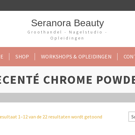
Seranora Beauty
Groothandel - Nagelstudio -
Opleidingen
E
SHOP
WORKSHOPS & OPLEIDINGEN
CON
ECENTÉ CHROME POWD
esultaat 1–12 van de 22 resultaten wordt getoond
S