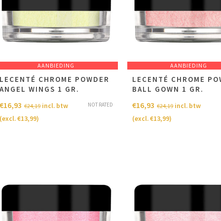
AANBIEDING
AANBIEDING
LECENTÉ CHROME POWDER
LECENTÉ CHROME P
ANGEL WINGS 1 GR.
BALL GOWN 1 GR.
€
16,93
€
16,93
NOT RATED
incl. btw
incl. btw
€
24,19
€
24,19
(excl.
€
13,99
)
(excl.
€
13,99
)