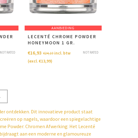
AANBIEDING
OWDER
LECENTÉ CHROME POWDER
HONEYMOON 1 GR.
€
16,93
NOT RATED
NOT RATED
incl. btw
€
24,19
(excl.
€
13,99
)
→
er ontdekken. Dit innovatieve product staat
reëren op nagels, waardoor een spiegelachtige
rome Powder: Chromen Afwerking: Het Lecenté
e bijdraagt aan een moderne en glamoureuze