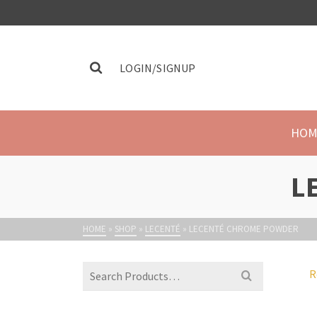
LOGIN/SIGNUP
HOM
L
HOME
»
SHOP
»
LECENTÉ
»
LECENTÉ CHROME POWDER
R