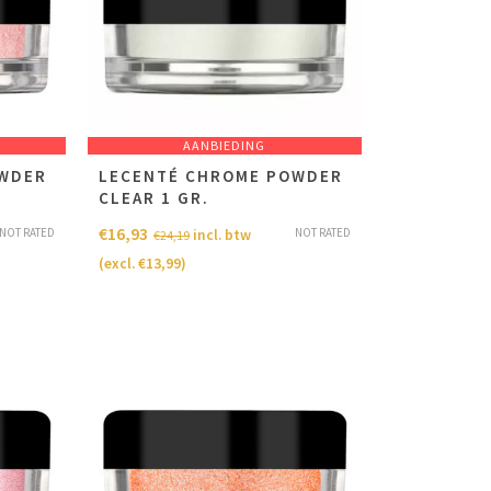
AANBIEDING
OWDER
LECENTÉ CHROME POWDER
CLEAR 1 GR.
€
16,93
NOT RATED
NOT RATED
incl. btw
€
24,19
(excl.
€
13,99
)