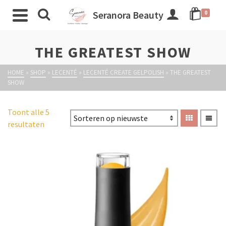
Seranora Beauty
0
THE GREATEST SHOW
HOME
»
SHOP
»
LECENTÉ
»
LECENTÉ CREATE GELPOLISH
»
THE GREATEST
SHOW
Toont alle 5
resultaten