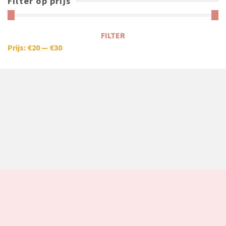
Filter op prijs
FILTER
Prijs:
€20
—
€30