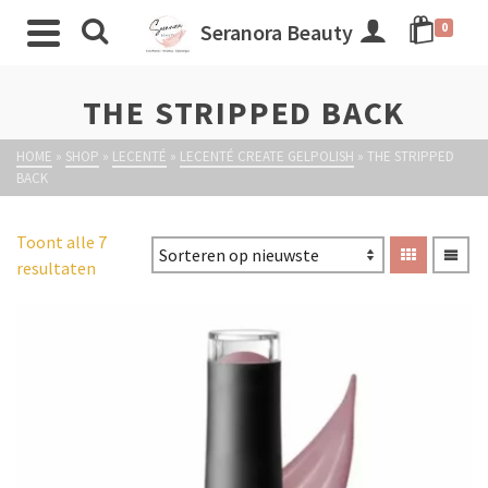
Seranora Beauty
0
THE STRIPPED BACK
HOME
»
SHOP
»
LECENTÉ
»
LECENTÉ CREATE GELPOLISH
»
THE STRIPPED
BACK
Toont alle 7
resultaten