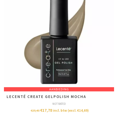
AANBIEDING
LECENTÉ CREATE GELPOLISH MOCHA
NOT RATED
€
17,78
incl. btw (excl.
€
14,69
)
€
25,40