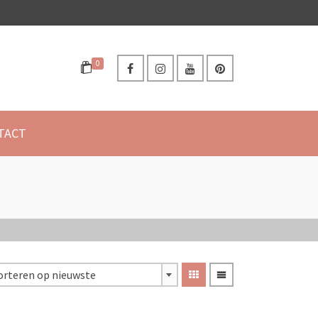
0
TACT
orteren op nieuwste