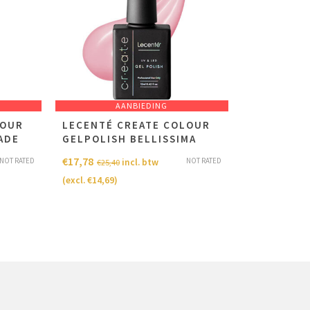
AANBIEDING
LOUR
LECENTÉ CREATE COLOUR
ADE
GELPOLISH BELLISSIMA
€
17,78
NOT RATED
NOT RATED
incl. btw
€
25,40
(excl.
€
14,69
)