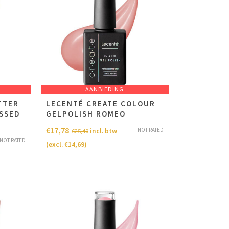
AANBIEDING
TTER
LECENTÉ CREATE COLOUR
SSED
GELPOLISH ROMEO
€
17,78
NOT RATED
incl. btw
€
25,40
NOT RATED
(excl.
€
14,69
)