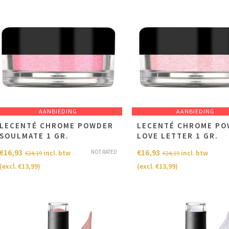
AANBIEDING
AANBIEDING
LECENTÉ CHROME POWDER
LECENTÉ CHROME P
SOULMATE 1 GR.
LOVE LETTER 1 GR.
€
16,93
€
16,93
NOT RATED
incl. btw
incl. btw
€
24,19
€
24,19
(excl.
€
13,99
)
(excl.
€
13,99
)