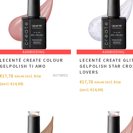
AANBIEDING
AANBIEDING
LECENTÉ CREATE COLOUR
LECENTÉ CREATE GLI
GELPOLISH TI AMO
GELPOLISH STAR CRO
LOVERS
€
17,78
NOT RATED
incl. btw
€
25,40
€
17,78
incl. btw
€
25,40
(excl.
€
14,69
)
(excl.
€
14,69
)