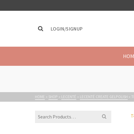
LOGIN/SIGNUP
HOM
HOME
»
SHOP
»
LECENTÉ
»
LECENTÉ CREATE GELPOLISH
»
T
T