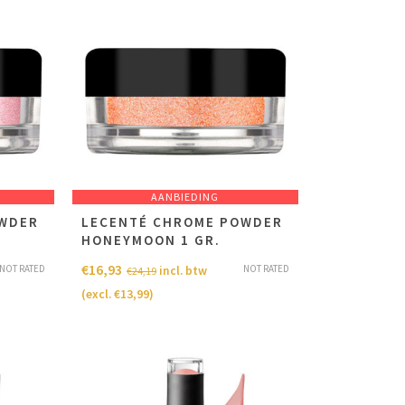
AANBIEDING
OWDER
LECENTÉ CHROME POWDER
HONEYMOON 1 GR.
€
16,93
NOT RATED
NOT RATED
incl. btw
€
24,19
(excl.
€
13,99
)