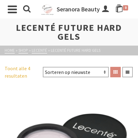
Seranora Beauty
0
LECENTÉ FUTURE HARD
GELS
HOME
»
SHOP
»
LECENTÉ
»
LECENTÉ FUTURE HARD GELS
Toont alle 4
resultaten