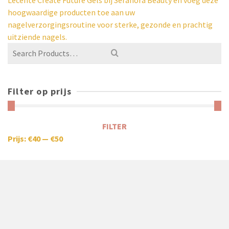
Lecenté Create Future Gels bij Seranora Beauty en voeg deze
hoogwaardige producten toe aan uw
nagelverzorgingsroutine voor sterke, gezonde en prachtig
uitziende nagels.
Filter op prijs
FILTER
Prijs:
€40
—
€50