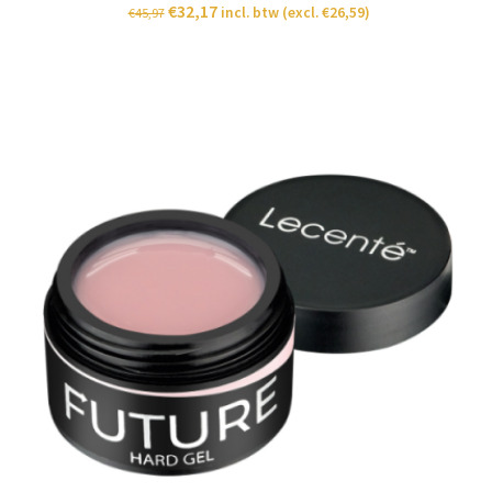
€
32,17
incl. btw (excl.
€
26,59
)
€
45,97