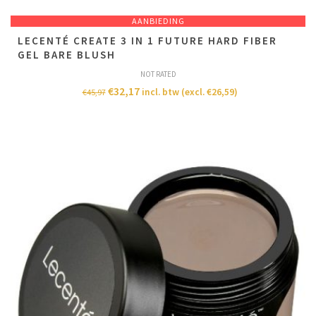
AANBIEDING
LECENTÉ CREATE 3 IN 1 FUTURE HARD FIBER
GEL BARE BLUSH
NOT RATED
€
32,17
incl. btw (excl.
€
26,59
)
€
45,97