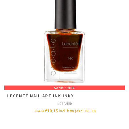
AANBIEDING
LECENTÉ NAIL ART INK INKY
NOT RATED
€
10,15
incl. btw (excl.
€
8,39
)
€
14,51