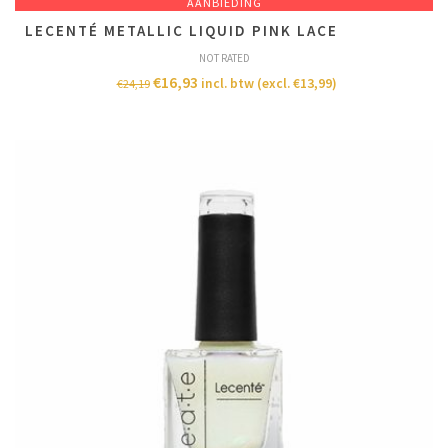
AANBIEDING
LECENTÉ METALLIC LIQUID PINK LACE
NOT RATED
€
16,93
incl. btw (excl.
€
13,99
)
€
24,19