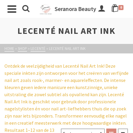
Seranora Beauty
0
LECENTÉ NAIL ART INK
HOME
»
SHOP
»
LECENTÉ
»
LECENTÉ NAIL ART INK
Ontdek de veelzijdigheid van Lecenté Nail Art Ink! Deze
speciale inkten zijn ontworpen voor het creëren van verfijnde
nail art zoals rook-, marmer- en aquareleffecten. De intense
kleuren geven iedere manicure een kunstzinnige, unieke
uitstraling die zowel subtiel als opvallend kan zijn. Lecenté
Nail Art Ink is geschikt voor gebruik door professionele
nagelstylisten én voor nail art-liefhebbers thuis die op zoek
zijn naar iets bijzonders. Transformeer eenvoudig elke nagel
in een creatief meesterwerk met deze hoogwaardige inkten.
Resultaat 1–12 van de 13