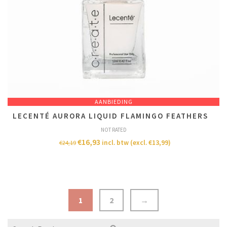
AANBIEDING
LECENTÉ AURORA LIQUID FLAMINGO FEATHERS
NOT RATED
€
16,93
incl. btw (excl.
€
13,99
)
€
24,19
1
2
→