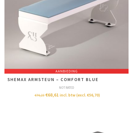
AANBIEDING
SHEMAX ARMSTEUN – COMFORT BLUE
NOT RATED
€
68,61
incl. btw (excl.
€
56,70
)
€
76,23