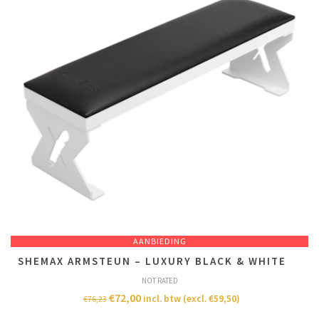
AANBIEDING
SHEMAX ARMSTEUN – LUXURY BLACK & WHITE
NOT RATED
€
72,00
incl. btw (excl.
€
59,50
)
€
76,23