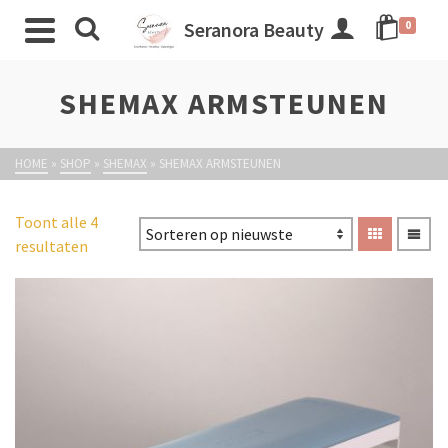
Seranora Beauty
0
SHEMAX ARMSTEUNEN
HOME
»
SHOP
»
SHEMAX
»
SHEMAX ARMSTEUNEN
Toont alle 4
resultaten