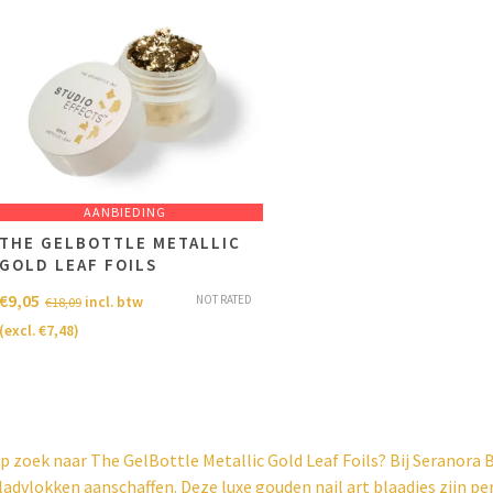
AANBIEDING
THE GELBOTTLE METALLIC
GOLD LEAF FOILS
€
9,05
NOT RATED
incl. btw
€
18,09
(excl.
€
7,48
)
p zoek naar The GelBottle Metallic Gold Leaf Foils? Bij Seranora 
ladvlokken aanschaffen. Deze luxe gouden nail art blaadjes zijn p