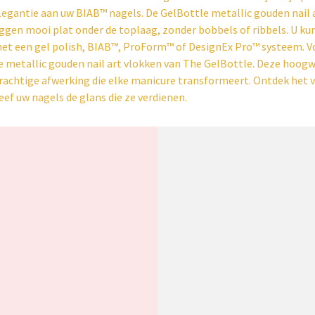
legantie aan uw BIAB™ nagels. De GelBottle metallic gouden nail 
iggen mooi plat onder de toplaag, zonder bobbels of ribbels. U ku
et een gel polish, BIAB™, ProForm™ of DesignEx Pro™ systeem. Vo
e metallic gouden nail art vlokken van The GelBottle. Deze hoogwaa
rachtige afwerking die elke manicure transformeert. Ontdek het v
eef uw nagels de glans die ze verdienen.