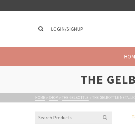
LOGIN/SIGNUP
HOM
THE GELB
HOME
»
SHOP
»
THE GELBOTTLE
»
THE GELBOTTLE METALLIC
T