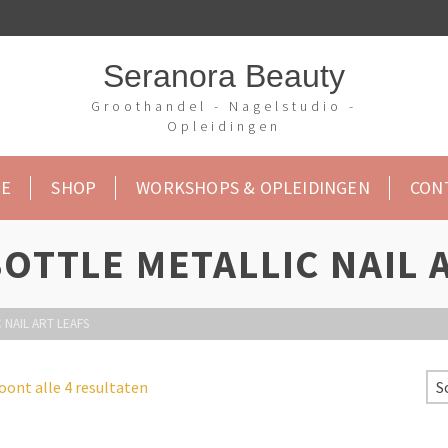
Seranora Beauty
Groothandel - Nagelstudio -
Opleidingen
E
SHOP
WORKSHOPS & OPLEIDINGEN
CON
OTTLE METALLIC NAIL 
 NAIL ART LEAFS
oont alle 4 resultaten
S