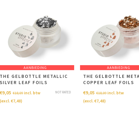
AANBIEDING
AANBIEDING
THE GELBOTTLE METALLIC
THE GELBOTTLE META
SILVER LEAF FOILS
COPPER LEAF FOILS
€
9,05
€
9,05
NOT RATED
incl. btw
incl. btw
€
18,09
€
18,09
(excl.
€
7,48
)
(excl.
€
7,48
)