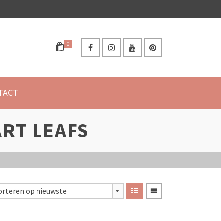
0
TACT
ART LEAFS
orteren op nieuwste