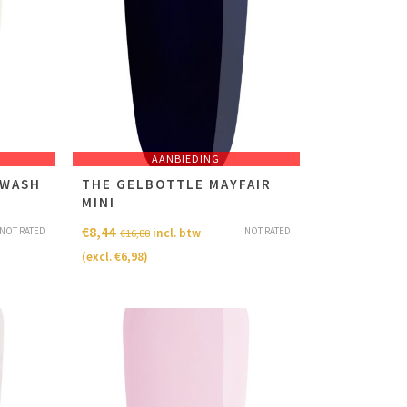
AANBIEDING
EWASH
THE GELBOTTLE MAYFAIR
MINI
€
8,44
NOT RATED
NOT RATED
incl. btw
€
16,88
(excl.
€
6,98
)