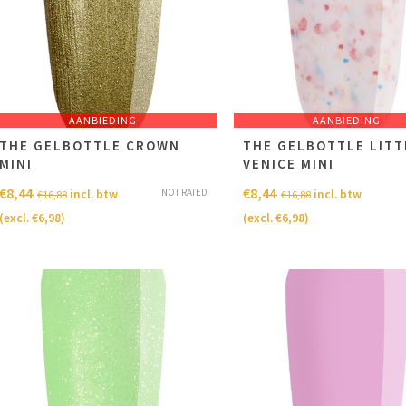
AANBIEDING
AANBIEDING
THE GELBOTTLE CROWN
THE GELBOTTLE LITT
MINI
VENICE MINI
€
8,44
€
8,44
NOT RATED
incl. btw
incl. btw
€
16,88
€
16,88
(excl.
€
6,98
)
(excl.
€
6,98
)