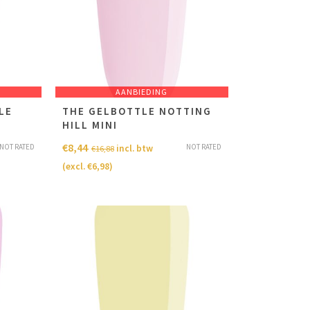
AANBIEDING
LE
THE GELBOTTLE NOTTING
HILL MINI
€
8,44
NOT RATED
NOT RATED
incl. btw
€
16,88
(excl.
€
6,98
)