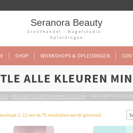
Seranora Beauty
Groothandel - Nagelstudio -
Opleidingen
E
SHOP
WORKSHOPS & OPLEIDINGEN
CON
TLE ALLE KLEUREN MIN
TLES
»
THE GELBOTTLE GELPOLISH MINI COLLECTION
»
THE GELBOTTLE ALLE KLE
esultaat 1–12 van de 75 resultaten wordt getoond
S