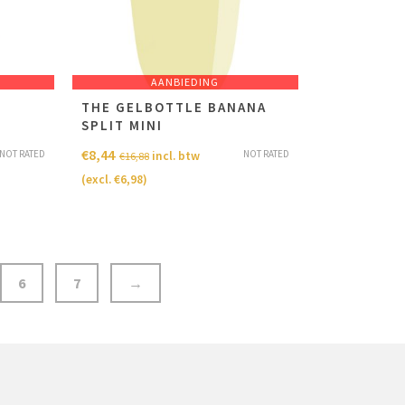
AANBIEDING
THE GELBOTTLE BANANA
SPLIT MINI
€
8,44
NOT RATED
NOT RATED
incl. btw
€
16,88
(excl.
€
6,98
)
6
7
→