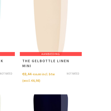
AANBIEDING
LK
THE GELBOTTLE LINEN
MINI
€
8,44
NOT RATED
NOT RATED
incl. btw
€
16,88
(excl.
€
6,98
)