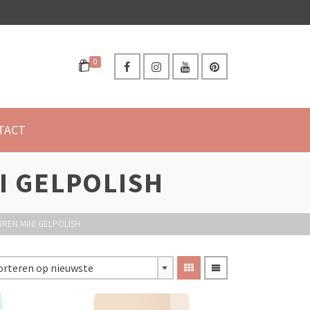
0
TACT
I GELPOLISH
UREN MINI GELPOLISH
orteren op nieuwste