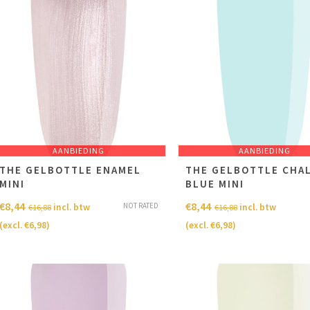
AANBIEDING
AANBIEDING
THE GELBOTTLE ENAMEL
THE GELBOTTLE CHA
MINI
BLUE MINI
€
8,44
€
8,44
NOT RATED
incl. btw
incl. btw
€
16,88
€
16,88
(excl.
€
6,98
)
(excl.
€
6,98
)