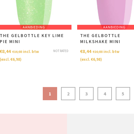
AANBIEDING
AANBIEDING
THE GELBOTTLE KEY LIME
THE GELBOTTLE
PIE MINI
MILKSHAKE MINI
€
8,44
€
8,44
NOT RATED
incl. btw
incl. btw
€
16,88
€
16,88
(excl.
€
6,98
)
(excl.
€
6,98
)
1
2
3
4
5