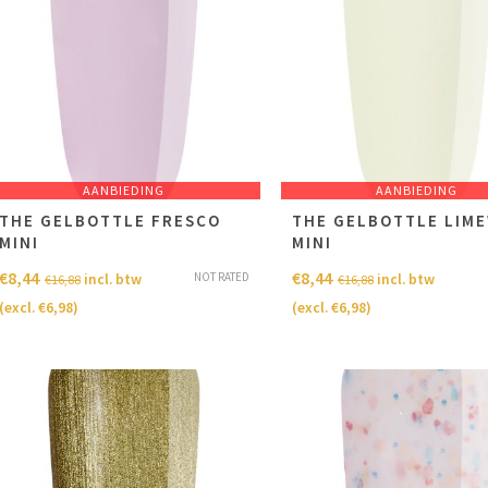
AANBIEDING
AANBIEDING
THE GELBOTTLE FRESCO
THE GELBOTTLE LIM
MINI
MINI
€
8,44
€
8,44
NOT RATED
incl. btw
incl. btw
€
16,88
€
16,88
(excl.
€
6,98
)
(excl.
€
6,98
)