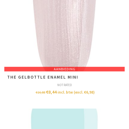
AANBIEDING
THE GELBOTTLE ENAMEL MINI
NOT RATED
€
8,44
incl. btw (excl.
€
6,98
)
€
16,88