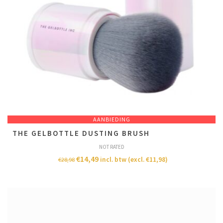
AANBIEDING
THE GELBOTTLE DUSTING BRUSH
NOT RATED
€
14,49
incl. btw (excl.
€
11,98
)
€
28,98