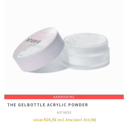
AANBIEDING
THE GELBOTTLE ACRYLIC POWDER
NOT RATED
€
16,91
incl. btw (excl.
€
13,98
)
€
33,82