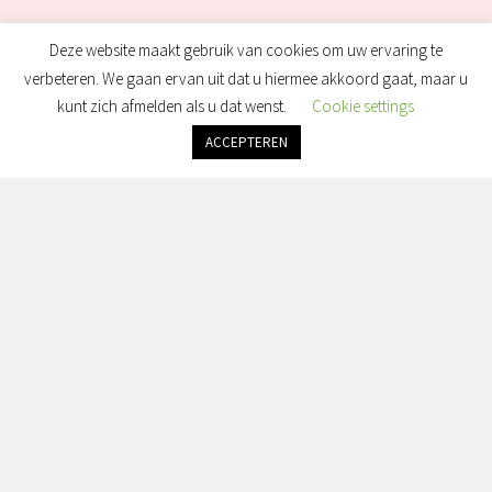
Deze website maakt gebruik van cookies om uw ervaring te
verbeteren. We gaan ervan uit dat u hiermee akkoord gaat, maar u
kunt zich afmelden als u dat wenst.
Cookie settings
ACCEPTEREN
Heb Je Vragen?
Wij Helpen Je Graag!
Contact