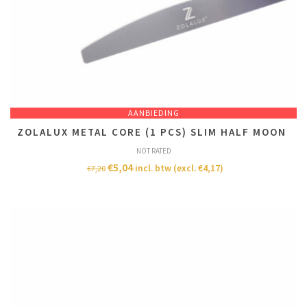
AANBIEDING
ZOLALUX METAL CORE (1 PCS) SLIM HALF MOON
NOT RATED
€
5,04
incl. btw (excl.
€
4,17
)
€
7,20