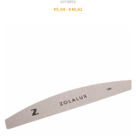
NOT RATED
€
5,04
-
€
40,62