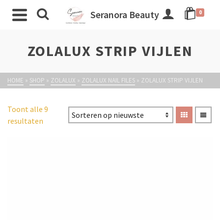
Seranora Beauty
0
ZOLALUX STRIP VIJLEN
HOME
»
SHOP
»
ZOLALUX
»
ZOLALUX NAIL FILES
»
ZOLALUX STRIP VIJLEN
Toont alle 9
resultaten