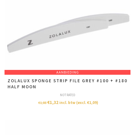
AANBIEDING
ZOLALUX SPONGE STRIP FILE GREY #100 + #180
HALF MOON
NOT RATED
€
1,32
incl. btw (excl.
€
1,09
)
€
1,88