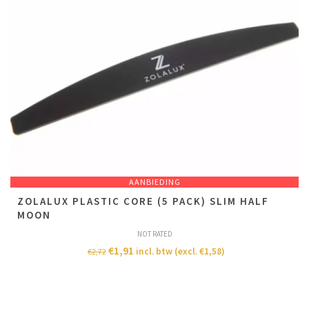
AANBIEDING
ZOLALUX PLASTIC CORE (5 PACK) SLIM HALF
MOON
NOT RATED
€
1,91
incl. btw (excl.
€
1,58
)
€
2,72