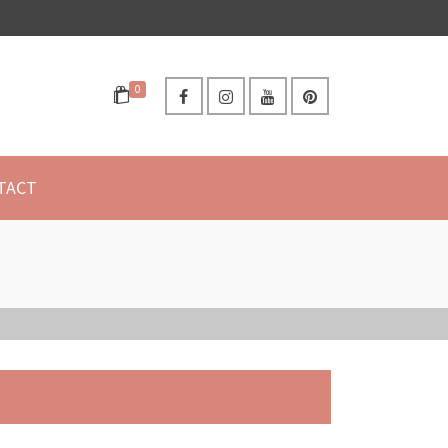
0
TACT