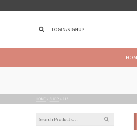
LOGIN/SIGNUP
HOM
HOME
»
SHOP
»
115