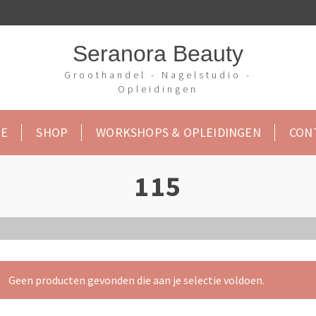
Seranora Beauty
Groothandel - Nagelstudio -
Opleidingen
E
SHOP
WORKSHOPS & OPLEIDINGEN
CON
115
Geen producten gevonden die aan je selectie voldoen.