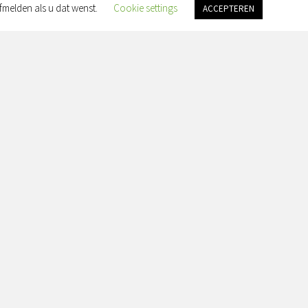
fmelden als u dat wenst.
Cookie settings
ACCEPTEREN
an Slingelandtplein 4, 8022 BH