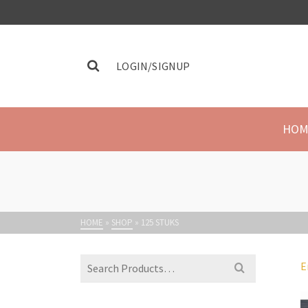
LOGIN/SIGNUP
HOM
HOME
»
SHOP
»
125 STUKS
E