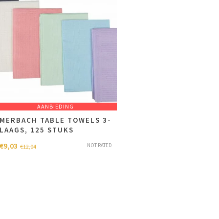
AANBIEDING
MERBACH TABLE TOWELS 3-
LAAGS, 125 STUKS
€
9,03
NOT RATED
€
12,04