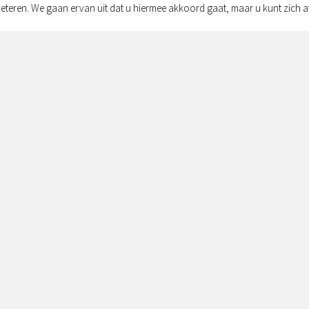
eteren. We gaan ervan uit dat u hiermee akkoord gaat, maar u kunt zich a
Adres:
Simon v
Zwolle