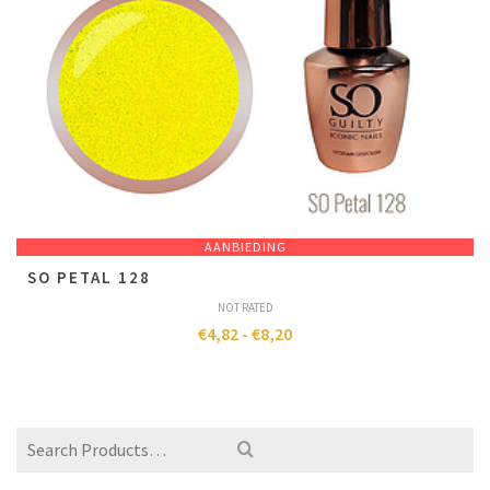
AANBIEDING
SO PETAL 128
NOT RATED
€
4,82
-
€
8,20