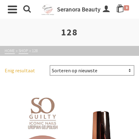
Seranora Beauty
0
128
HOME
»
SHOP
»
128
Enig resultaat