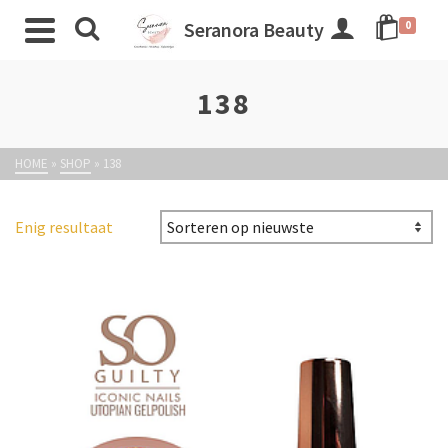
Seranora Beauty
0
138
HOME
»
SHOP
»
138
Enig resultaat