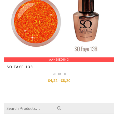
AANBIEDING
SO FAYE 138
NOT RATED
€
4,82
-
€
8,20