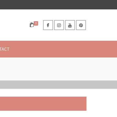
0
TACT