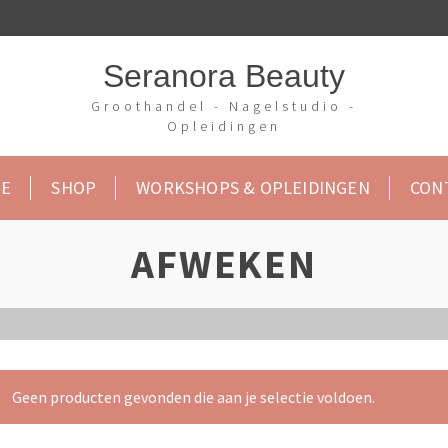
Seranora Beauty
Groothandel - Nagelstudio -
Opleidingen
E
SHOP
WORKSHOPS & OPLEIDINGEN
CON
AFWEKEN
Geen producten gevonden die aan je selectie voldoen.