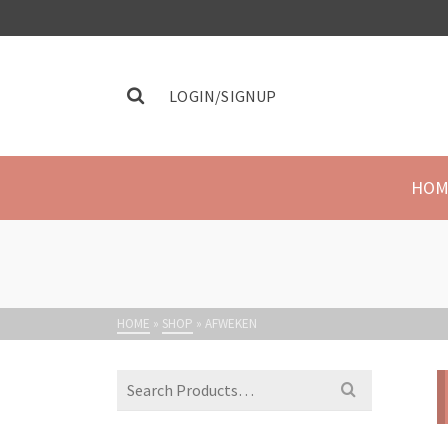
LOGIN/SIGNUP
HOM
HOME
»
SHOP
»
AFWEKEN