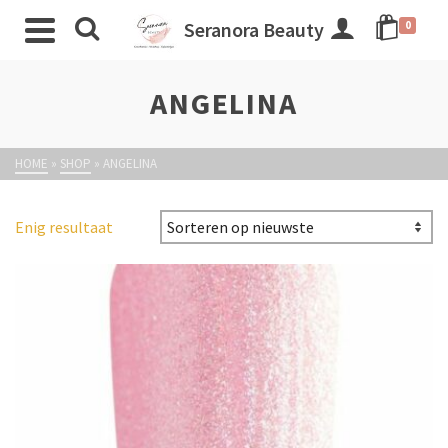
Seranora Beauty
0
ANGELINA
HOME
»
SHOP
»
ANGELINA
Enig resultaat