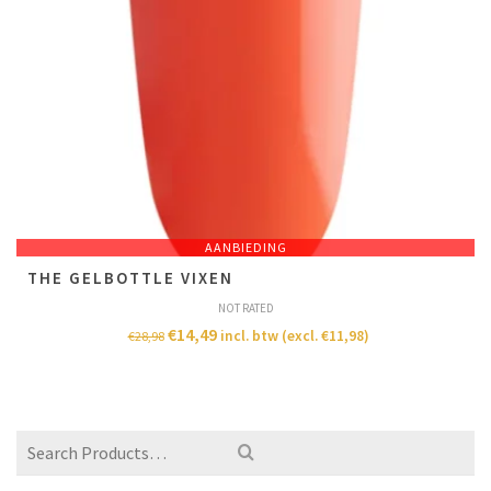
AANBIEDING
THE GELBOTTLE VIXEN
NOT RATED
€
14,49
incl. btw (excl.
€
11,98
)
€
28,98