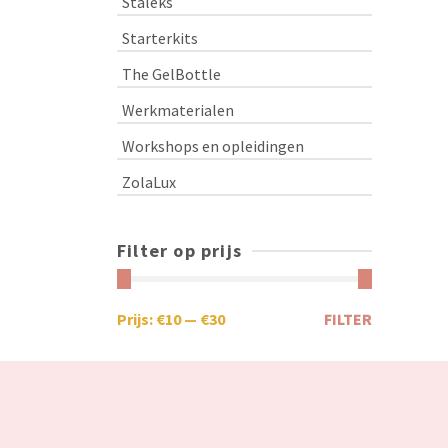
Staleks
Starterkits
The GelBottle
Werkmaterialen
Workshops en opleidingen
ZolaLux
Filter op prijs
Prijs:
€10
—
€30
FILTER