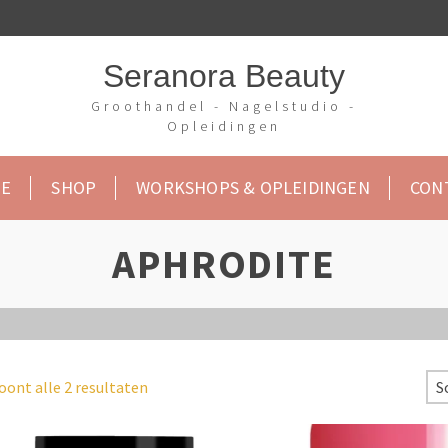
Seranora Beauty
Groothandel - Nagelstudio -
Opleidingen
E
SHOP
WORKSHOPS & OPLEIDINGEN
CON
APHRODITE
oont alle 2 resultaten
S