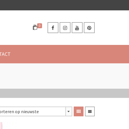
0
TACT
orteren op nieuwste