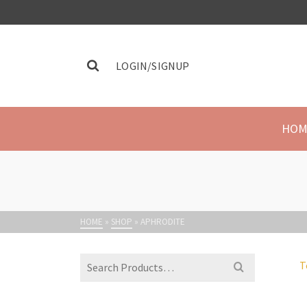
LOGIN/SIGNUP
HOM
HOME
»
SHOP
»
APHRODITE
T