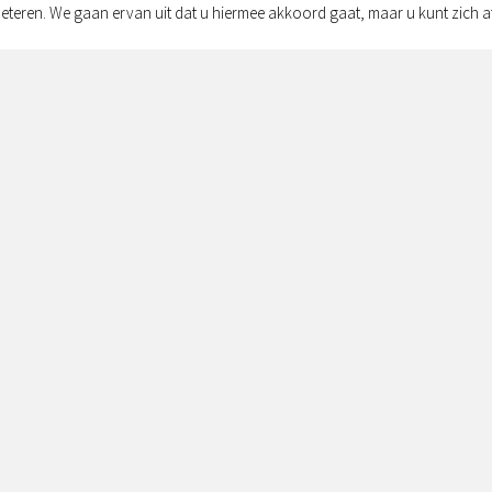
eteren. We gaan ervan uit dat u hiermee akkoord gaat, maar u kunt zich a
Adres:
Simon v
Zwolle