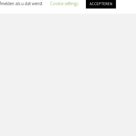
fmelden als u dat wenst.
Cookie settings
ACCEPTEREN
an Slingelandtplein 4, 8022 BH