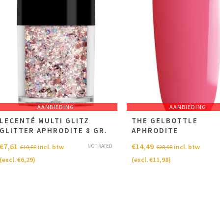
AANBIEDING
AANBIEDING
LECENTÉ MULTI GLITZ
THE GELBOTTLE
GLITTER APHRODITE 8 GR.
APHRODITE
€
7,61
€
14,49
NOT RATED
incl. btw
incl. btw
€
10,88
€
28,98
(excl.
€
6,29
)
(excl.
€
11,98
)