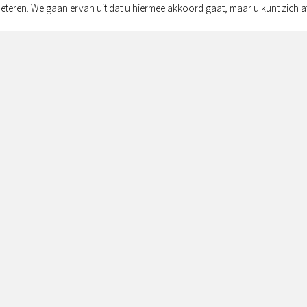
eteren. We gaan ervan uit dat u hiermee akkoord gaat, maar u kunt zich a
Adres:
Simon v
Zwolle