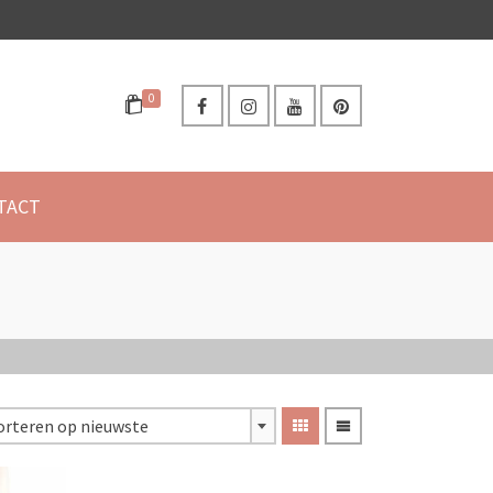
0
TACT
orteren op nieuwste