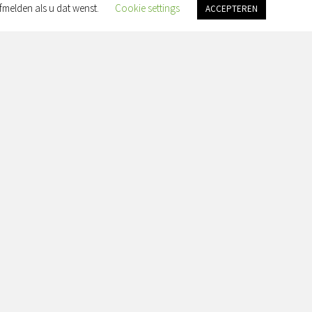
fmelden als u dat wenst.
Cookie settings
ACCEPTEREN
an Slingelandtplein 4, 8022 BH