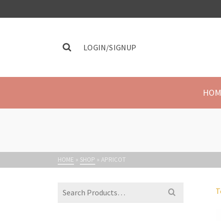
LOGIN/SIGNUP
HOM
HOME
»
SHOP
»
APRICOT
T