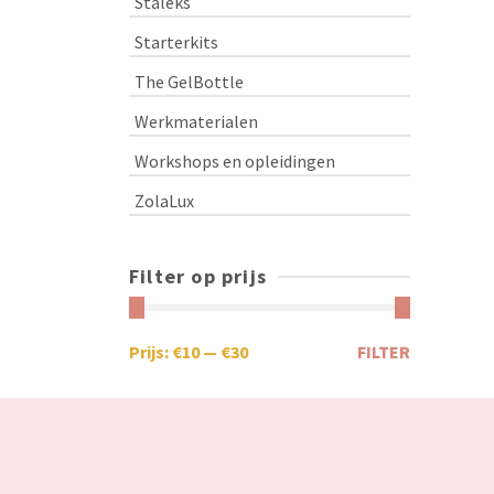
Staleks
Starterkits
The GelBottle
Werkmaterialen
Workshops en opleidingen
ZolaLux
Filter op prijs
Prijs:
€10
—
€30
FILTER