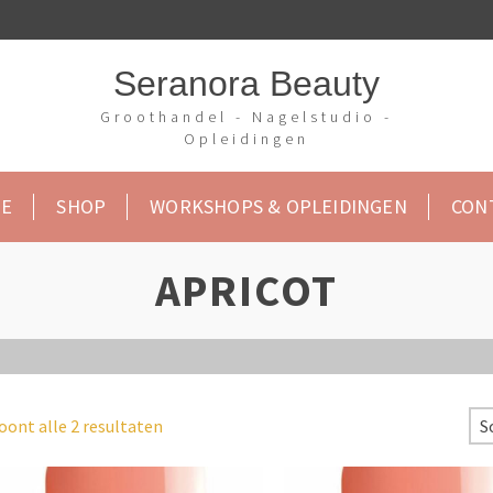
Seranora Beauty
Groothandel - Nagelstudio -
Opleidingen
E
SHOP
WORKSHOPS & OPLEIDINGEN
CON
APRICOT
oont alle 2 resultaten
S