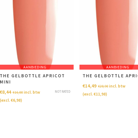
AANBIEDING
AANBIEDING
THE GELBOTTLE APRICOT
THE GELBOTTLE APR
MINI
€
14,49
incl. btw
€
28,98
€
8,44
NOT RATED
incl. btw
€
16,88
(excl.
€
11,98
)
(excl.
€
6,98
)