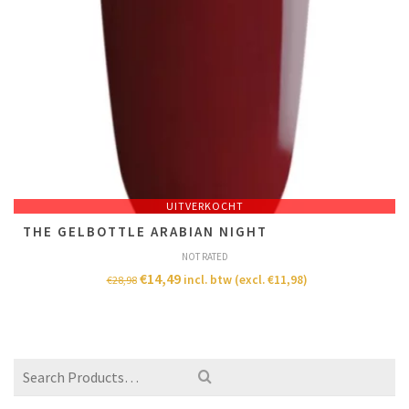
UITVERKOCHT
THE GELBOTTLE ARABIAN NIGHT
NOT RATED
€
14,49
incl. btw (excl.
€
11,98
)
€
28,98