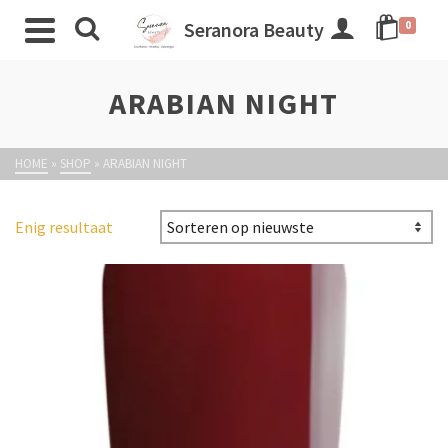
Seranora Beauty
0
ARABIAN NIGHT
HOME
»
SHOP
»
ARABIAN NIGHT
Enig resultaat