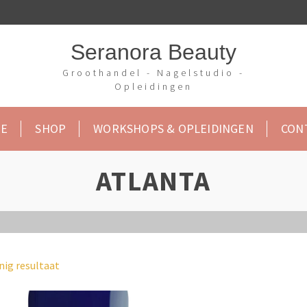
Seranora Beauty
Groothandel - Nagelstudio -
Opleidingen
E
SHOP
WORKSHOPS & OPLEIDINGEN
CON
ATLANTA
nig resultaat