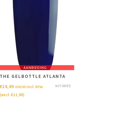
AANBIEDING
THE GELBOTTLE ATLANTA
€
14,49
NOT RATED
incl. btw
€
28,98
(excl.
€
11,98
)