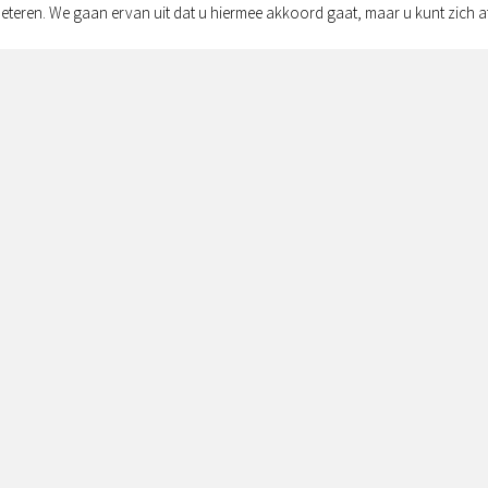
eteren. We gaan ervan uit dat u hiermee akkoord gaat, maar u kunt zich a
Adres:
Simon v
Zwolle