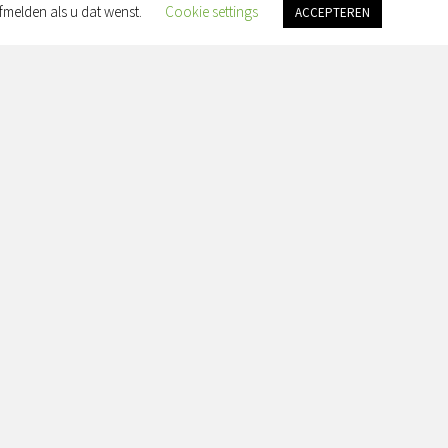
fmelden als u dat wenst.
Cookie settings
ACCEPTEREN
an Slingelandtplein 4, 8022 BH