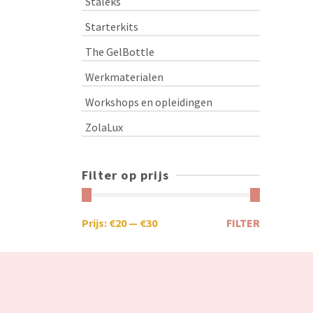
Staleks
Starterkits
The GelBottle
Werkmaterialen
Workshops en opleidingen
ZolaLux
Filter op prijs
Prijs:
€20
—
€30
FILTER