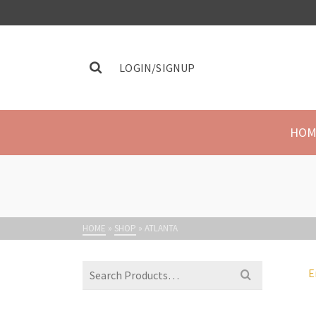
LOGIN/SIGNUP
HOM
HOME
»
SHOP
»
ATLANTA
E