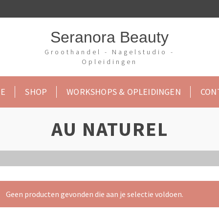
Seranora Beauty
Groothandel - Nagelstudio -
Opleidingen
E
SHOP
WORKSHOPS & OPLEIDINGEN
CON
AU NATUREL
Geen producten gevonden die aan je selectie voldoen.