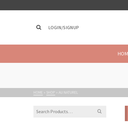
LOGIN/SIGNUP
HOM
HOME
»
SHOP
»
AU NATUREL