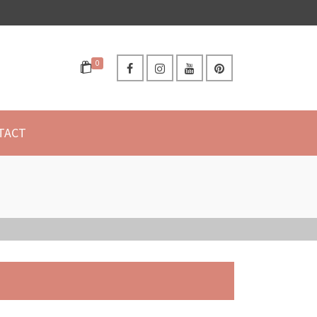
0
TACT