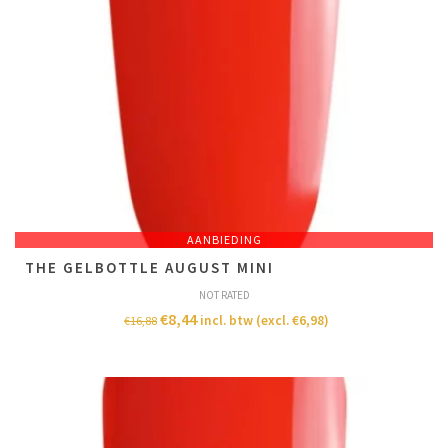
AANBIEDING
THE GELBOTTLE AUGUST MINI
NOT RATED
€
8,44
incl. btw (excl.
€
6,98
)
€
16,88