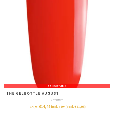
AANBIEDING
THE GELBOTTLE AUGUST
NOT RATED
€
14,49
incl. btw (excl.
€
11,98
)
€
28,98