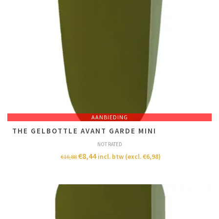
AANBIEDING
THE GELBOTTLE AVANT GARDE MINI
NOT RATED
€
8,44
incl. btw (excl.
€
6,98
)
€
16,88