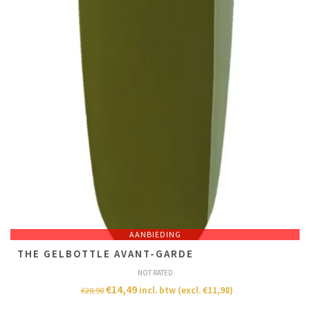
AANBIEDING
THE GELBOTTLE AVANT-GARDE
NOT RATED
€
14,49
incl. btw (excl.
€
11,98
)
€
28,98