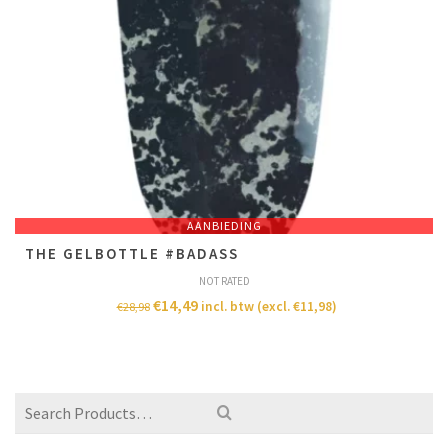
AANBIEDING
THE GELBOTTLE #BADASS
NOT RATED
€
14,49
incl. btw (excl.
€
11,98
)
€
28,98