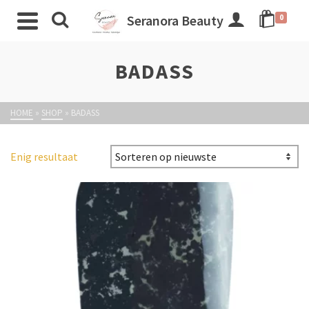
Seranora Beauty
0
BADASS
HOME
»
SHOP
»
BADASS
Enig resultaat