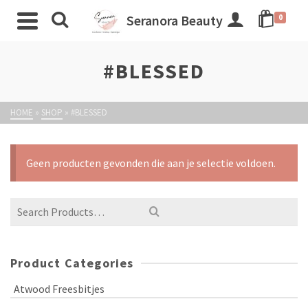
Seranora Beauty
0
#BLESSED
HOME
»
SHOP
»
#BLESSED
Geen producten gevonden die aan je selectie voldoen.
Product Categories
Atwood Freesbitjes