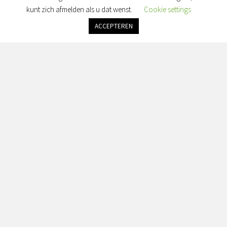
Maandag: gesloten
kunt zich afmelden als u dat wenst.
Cookie settings
Dinsdag: gesloten
Woensdag: gesloten
ACCEPTEREN
Donderdag: gesloten
Vrijdag: alleen op afspraak
Zaterdag & Zondag: gesloten
Adres:
Simon van Slingelandtplein 4, 8022 BH Zwolle
Contact:
info@seranorabeauty.nl
+31 0643614456