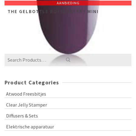
AANBIEDING
THE GELBOTTLE BOYSENBERRY MINI
NOT RATED
€
8,44
incl. btw (excl.
€
6,98
)
€
16,88
Product Categories
Atwood Freesbitjes
Clear Jelly Stamper
Diffusers & Sets
Elektrische apparatuur