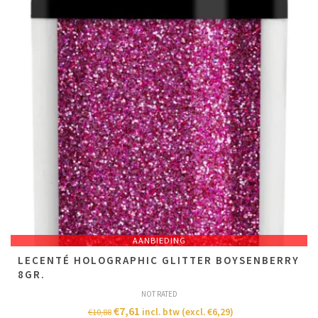
AANBIEDING
LECENTÉ HOLOGRAPHIC GLITTER BOYSENBERRY
8GR.
NOT RATED
€
7,61
incl. btw (excl.
€
6,29
)
€
10,88