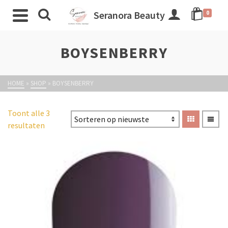
Seranora Beauty
0
BOYSENBERRY
HOME
»
SHOP
»
BOYSENBERRY
Toont alle 3
resultaten