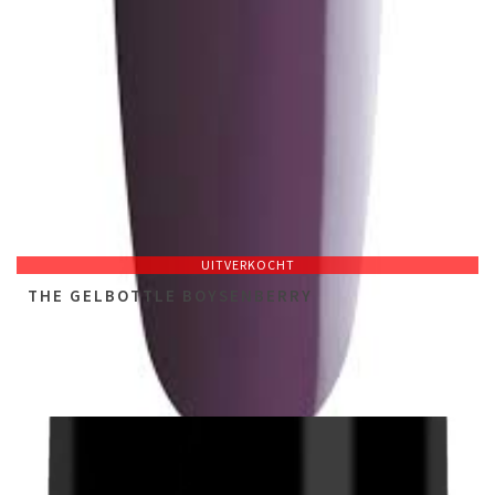
UITVERKOCHT
THE GELBOTTLE BOYSENBERRY
NOT RATED
€
14,49
incl. btw (excl.
€
11,98
)
€
28,98