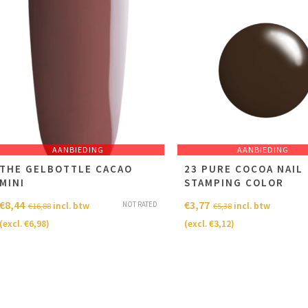
AANBIEDING
AANBIEDING
THE GELBOTTLE CACAO
23 PURE COCOA NAIL
MINI
STAMPING COLOR
€
8,44
€
3,77
NOT RATED
incl. btw
incl. btw
€
16,88
€
5,38
(excl.
€
6,98
)
(excl.
€
3,12
)