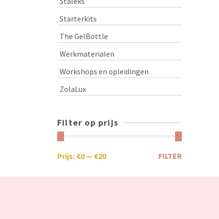
Staleks
Starterkits
The GelBottle
Werkmaterialen
Workshops en opleidingen
ZolaLux
Filter op prijs
Prijs:
€0
—
€20
FILTER