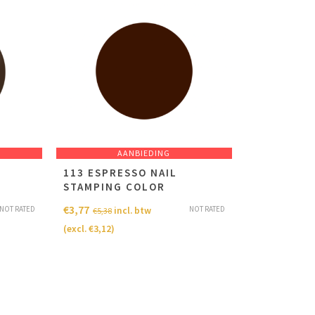
AANBIEDING
113 ESPRESSO NAIL
STAMPING COLOR
€
3,77
NOT RATED
NOT RATED
incl. btw
€
5,38
(excl.
€
3,12
)