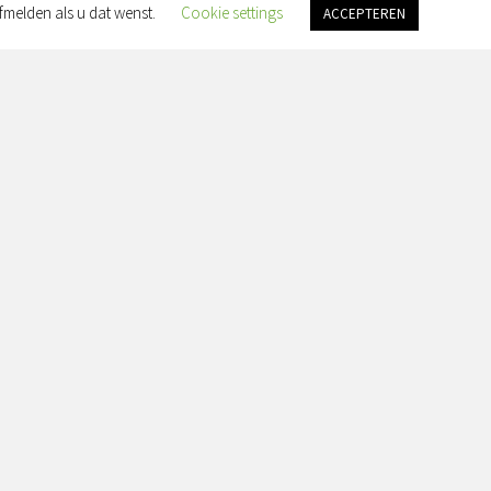
fmelden als u dat wenst.
Cookie settings
ACCEPTEREN
an Slingelandtplein 4, 8022 BH