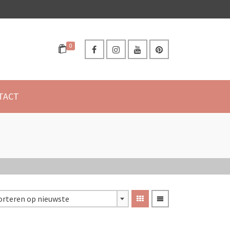
0
TACT
orteren op nieuwste