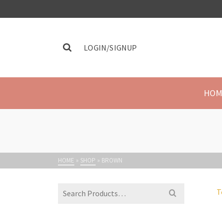
LOGIN/SIGNUP
HOM
HOME
»
SHOP
»
BROWN
T