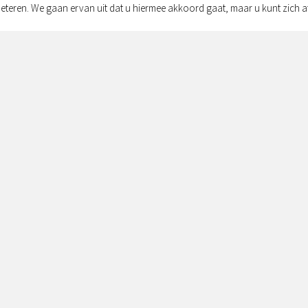
eteren. We gaan ervan uit dat u hiermee akkoord gaat, maar u kunt zich a
Adres:
Simon v
Zwolle