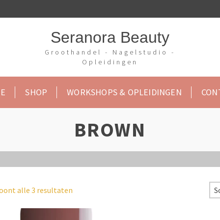
Seranora Beauty
Groothandel - Nagelstudio -
Opleidingen
E
SHOP
WORKSHOPS & OPLEIDINGEN
CON
BROWN
oont alle 3 resultaten
S