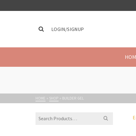
LOGIN/SIGNUP
HOM
HOME
»
SHOP
»
BUILDER GEL
E