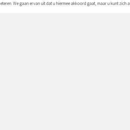
eteren. We gaan ervan uit dat u hiermee akkoord gaat, maar u kunt zich a
Adres:
Simon v
Zwolle