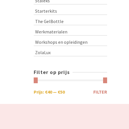
Staleks
Starterkits
The GelBottle
Werkmaterialen
Workshops en opleidingen
ZolaLux
Filter op prijs
Prijs:
€40
—
€50
FILTER