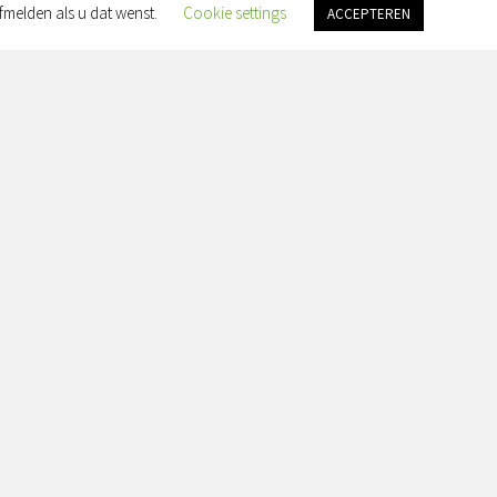
fmelden als u dat wenst.
Cookie settings
ACCEPTEREN
an Slingelandtplein 4, 8022 BH