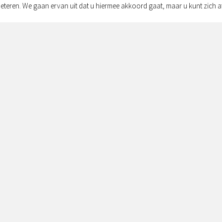
eteren. We gaan ervan uit dat u hiermee akkoord gaat, maar u kunt zich a
Adres:
Simon v
Zwolle