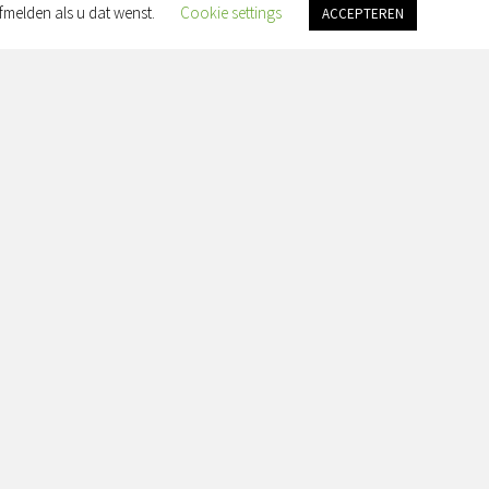
fmelden als u dat wenst.
Cookie settings
ACCEPTEREN
an Slingelandtplein 4, 8022 BH