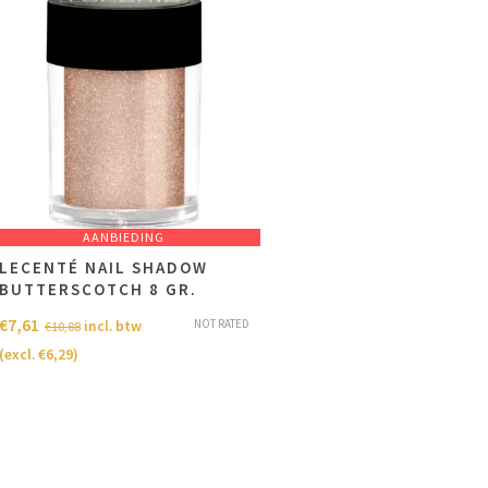
AANBIEDING
LECENTÉ NAIL SHADOW
BUTTERSCOTCH 8 GR.
€
7,61
NOT RATED
incl. btw
€
10,88
(excl.
€
6,29
)