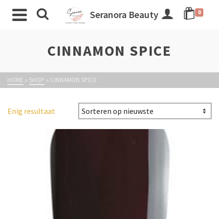
Seranora Beauty
0
CINNAMON SPICE
HOME
»
SHOP
»
CINNAMON SPICE
Enig resultaat