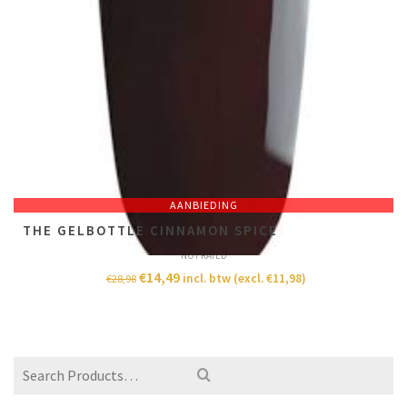
AANBIEDING
THE GELBOTTLE CINNAMON SPICE
NOT RATED
€
14,49
incl. btw (excl.
€
11,98
)
€
28,98