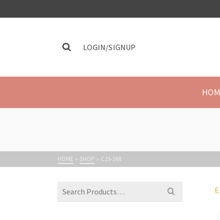
LOGIN/SIGNUP
HOM
HOME
»
SHOP
»
CJS-168
E