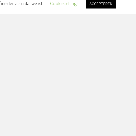
fmelden als u dat wenst.
Cookie settings
ACCEPTEREN
an Slingelandtplein 4, 8022 BH