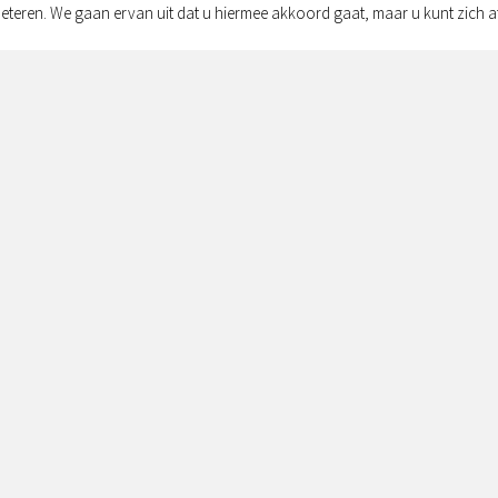
eteren. We gaan ervan uit dat u hiermee akkoord gaat, maar u kunt zich a
Adres:
Simon v
Zwolle