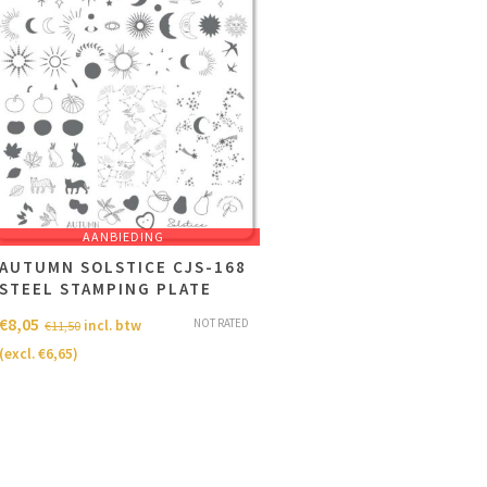
AANBIEDING
AUTUMN SOLSTICE CJS-168
STEEL STAMPING PLATE
€
8,05
NOT RATED
incl. btw
€
11,50
(excl.
€
6,65
)