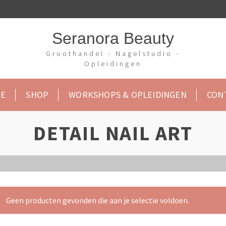
Seranora Beauty
Groothandel - Nagelstudio -
Opleidingen
E
SHOP
WORKSHOPS & OPLEIDINGEN
CON
DETAIL NAIL ART
Geen producten gevonden die aan je selectie voldoen.