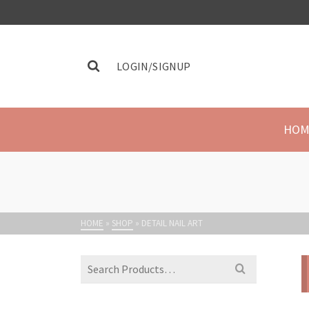
LOGIN/SIGNUP
HOM
HOME
»
SHOP
»
DETAIL NAIL ART