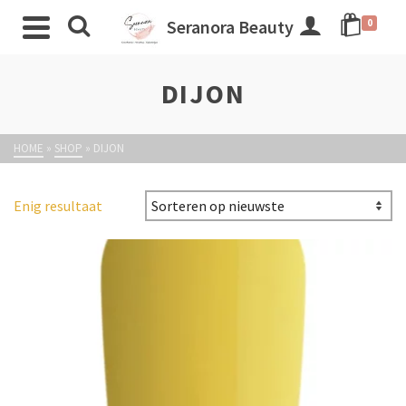
Seranora Beauty
0
DIJON
HOME
»
SHOP
»
DIJON
Enig resultaat