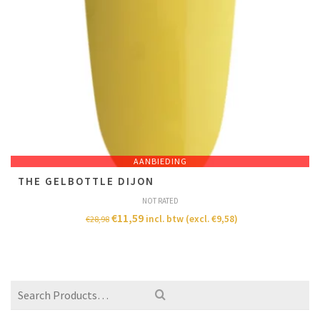
AANBIEDING
THE GELBOTTLE DIJON
NOT RATED
€
11,59
incl. btw (excl.
€
9,58
)
€
28,98