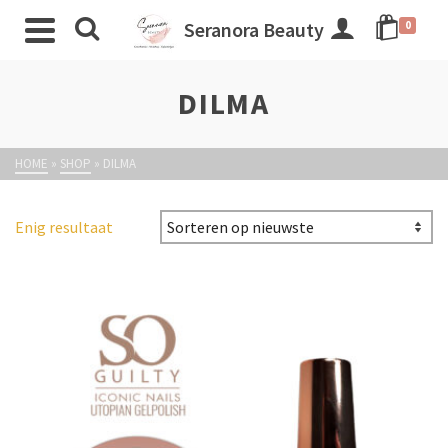
Seranora Beauty
0
DILMA
HOME
»
SHOP
»
DILMA
Enig resultaat