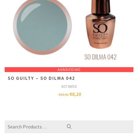
AANBIEDING
SO GUILTY – SO DILMA 042
NOT RATED
€
8,20
€
20,51