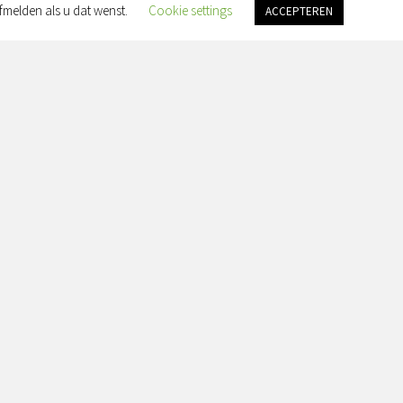
fmelden als u dat wenst.
Cookie settings
ACCEPTEREN
an Slingelandtplein 4, 8022 BH