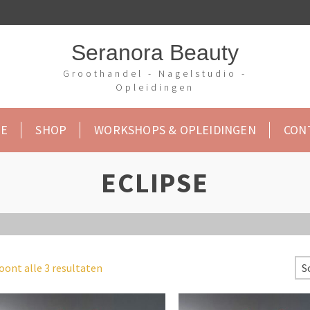
Seranora Beauty
Groothandel - Nagelstudio -
Opleidingen
E
SHOP
WORKSHOPS & OPLEIDINGEN
CON
ECLIPSE
oont alle 3 resultaten
S