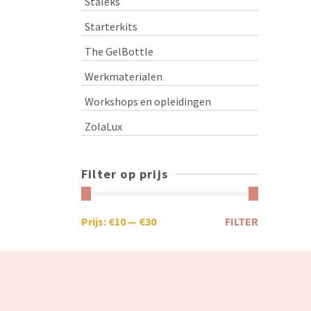
Staleks
Starterkits
The GelBottle
Werkmaterialen
Workshops en opleidingen
ZolaLux
Filter op prijs
Prijs:
€10
—
€30
FILTER