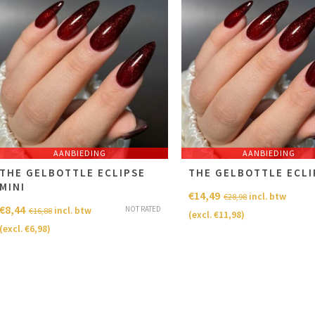
AANBIEDING
AANBIEDING
THE GELBOTTLE ECLIPSE
THE GELBOTTLE ECLI
MINI
€
14,49
incl. btw
€
28,98
€
8,44
NOT RATED
incl. btw
€
16,88
(excl.
€
11,98
)
(excl.
€
6,98
)