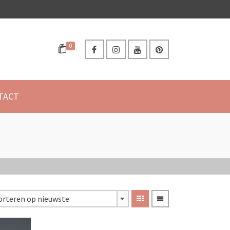
0
TACT
orteren op nieuwste