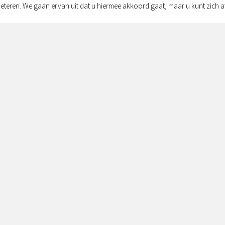
eteren. We gaan ervan uit dat u hiermee akkoord gaat, maar u kunt zich a
Adres:
Simon v
Zwolle