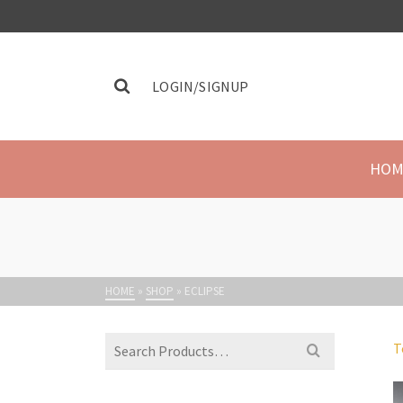
LOGIN/SIGNUP
HOM
HOME
»
SHOP
»
ECLIPSE
T