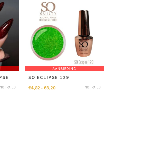
AANBIEDING
PSE
SO ECLIPSE 129
€
4,82
-
€
8,20
NOT RATED
NOT RATED