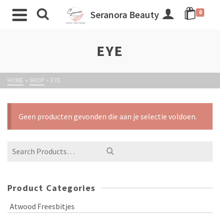
Seranora Beauty
0
EYE
HOME
»
SHOP
»
EYE
Geen producten gevonden die aan je selectie voldoen.
Product Categories
Atwood Freesbitjes