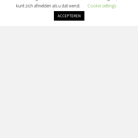
Maandag: gesloten
kunt zich afmelden als u dat wenst.
Cookie settings
Dinsdag: gesloten
Woensdag: gesloten
ACCEPTEREN
Donderdag: gesloten
Vrijdag: alleen op afspraak
Zaterdag & Zondag: gesloten
Adres:
Simon van Slingelandtplein 4, 8022 BH Zwolle
Contact:
info@seranorabeauty.nl
+31 0643614456