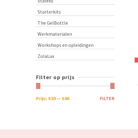
Staleks
Starterkits
The GelBottle
Werkmaterialen
Workshops en opleidingen
ZolaLux
Filter op prijs
Prijs:
€30
—
€40
FILTER