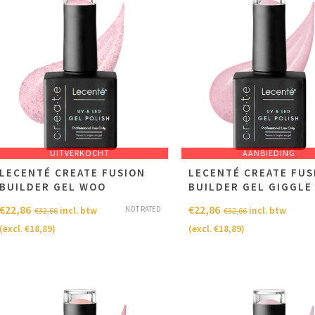
UITVERKOCHT
AANBIEDING
LECENTÉ CREATE FUSION
LECENTÉ CREATE FUS
BUILDER GEL WOO
BUILDER GEL GIGGLE
€
22,86
€
22,86
NOT RATED
incl. btw
incl. btw
€
32,66
€
32,66
(excl.
€
18,89
)
(excl.
€
18,89
)