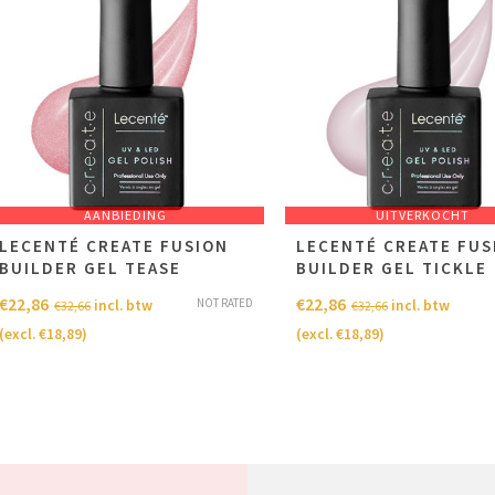
AANBIEDING
UITVERKOCHT
LECENTÉ CREATE FUSION
LECENTÉ CREATE FUS
BUILDER GEL TEASE
BUILDER GEL TICKLE
€
22,86
€
22,86
NOT RATED
incl. btw
incl. btw
€
32,66
€
32,66
(excl.
€
18,89
)
(excl.
€
18,89
)