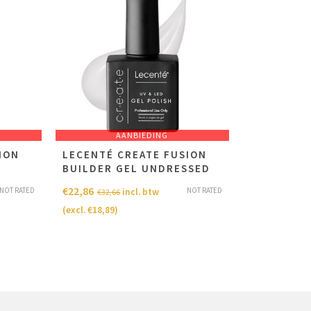
AANBIEDING
ION
LECENTÉ CREATE FUSION
BUILDER GEL UNDRESSED
€
22,86
NOT RATED
NOT RATED
incl. btw
€
32,66
(excl.
€
18,89
)