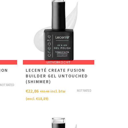
UITVERKOCHT
ION
LECENTÉ CREATE FUSION
BUILDER GEL UNTOUCHED
(SHIMMER)
NOT RATED
€
22,86
NOT RATED
incl. btw
€
32,66
(excl.
€
18,89
)