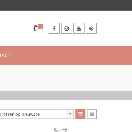
0
TACT
orteren op nieuwste