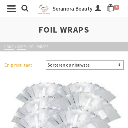
Seranora Beauty
0
FOIL WRAPS
HOME
»
SHOP
»
FOIL WRAPS
Enig resultaat