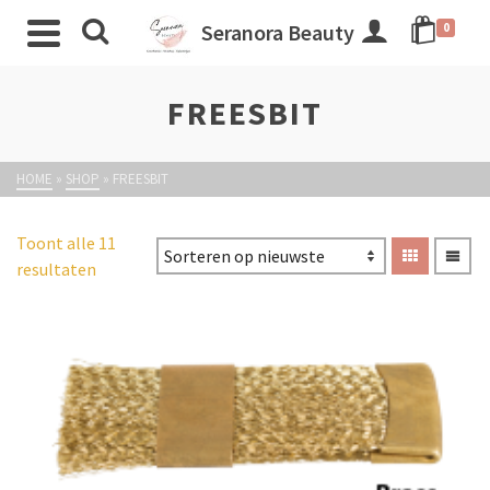
Seranora Beauty
0
FREESBIT
HOME
»
SHOP
»
FREESBIT
Toont alle 11
resultaten