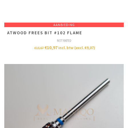
AANBIEDING
ATWOOD FREES BIT #102 FLAME
NOT RATED
€
10,97
incl. btw (excl.
€
9,07
)
€
15,67