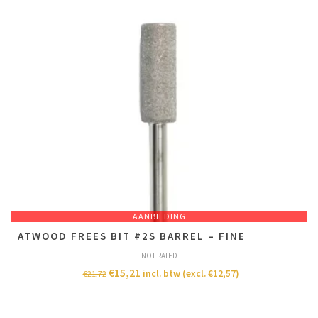
AANBIEDING
ATWOOD FREES BIT #2S BARREL – FINE
NOT RATED
€
15,21
incl. btw (excl.
€
12,57
)
€
21,72