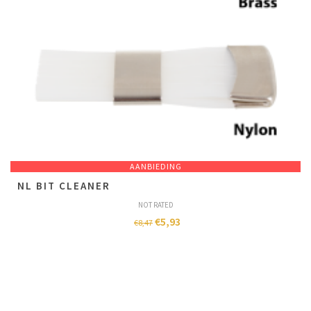
AANBIEDING
NL BIT CLEANER
NOT RATED
€
5,93
€
8,47