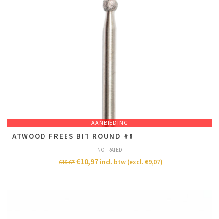
AANBIEDING
ATWOOD FREES BIT ROUND #8
NOT RATED
€
10,97
incl. btw (excl.
€
9,07
)
€
15,67