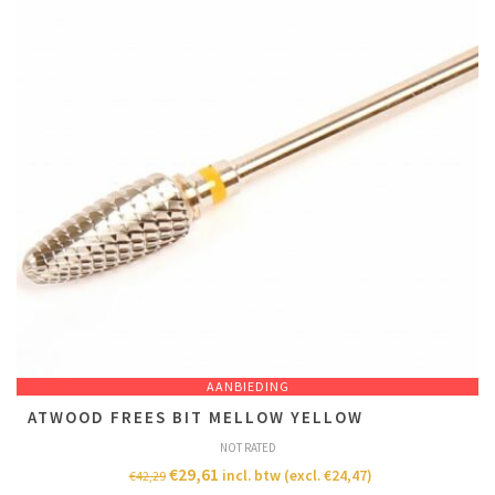
AANBIEDING
ATWOOD FREES BIT MELLOW YELLOW
NOT RATED
€
29,61
incl. btw (excl.
€
24,47
)
€
42,29