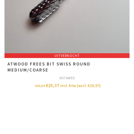
UITVERKOCHT
ATWOOD FREES BIT SWISS ROUND
MEDIUM/COARSE
NOT RATED
€
25,37
incl. btw (excl.
€
20,97
)
€
36,24