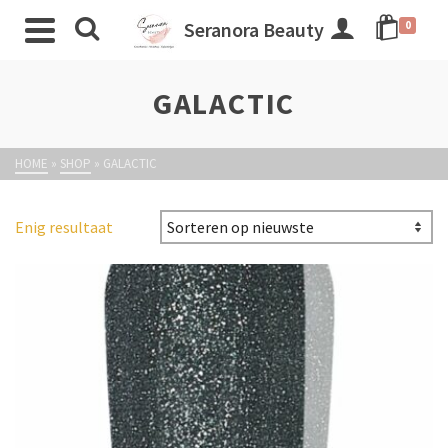
Seranora Beauty
0
GALACTIC
HOME
»
SHOP
»
GALACTIC
Enig resultaat