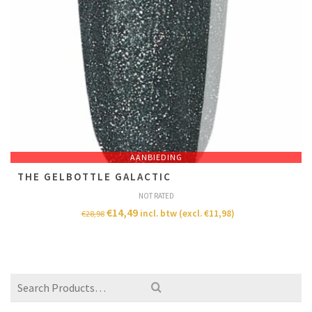
AANBIEDING
THE GELBOTTLE GALACTIC
NOT RATED
€
14,49
incl. btw (excl.
€
11,98
)
€
28,98