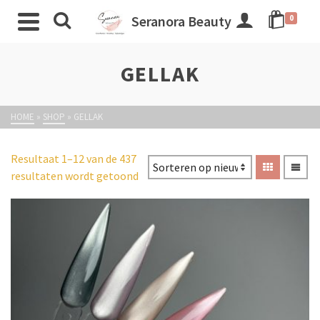
Seranora Beauty
0
GELLAK
HOME
»
SHOP
»
GELLAK
Resultaat 1–12 van de 437
resultaten wordt getoond