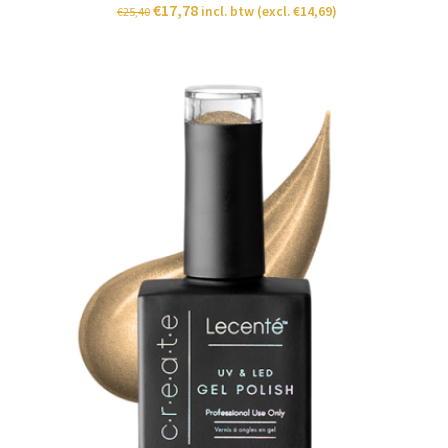
€
17,78
incl. btw (excl.
€
14,69
)
€
25,40