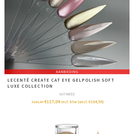
AANBIEDING
LECENTÉ CREATE CAT EYE GELPOLISH SOFT
LUXE COLLECTION
NOT RATED
€
127,04
incl. btw (excl.
€
104,99
)
€
181,49