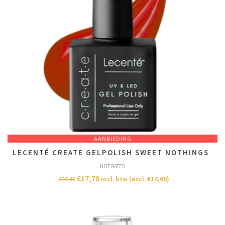
AANBIEDING
LECENTÉ CREATE GELPOLISH SWEET NOTHINGS
NOT RATED
€
17,78
incl. btw (excl.
€
14,69
)
€
25,40