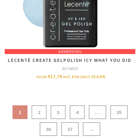
AANBIEDING
LECENTÉ CREATE GELPOLISH ICY WHAT YOU DID
NOT RATED
€
17,78
incl. btw (excl.
€
14,69
)
€
25,40
1
2
3
4
…
35
36
37
→